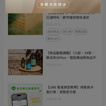
【實體活動】8～9月 Memory Air
沉浸時光：都市裡的氣味漫步
2025-07-31
氣味精油
霧化機
實體活動
聯名合作
【商品販售調整】7/1起，24草、
樂活多元Plus、理氣精油等商品不
再於購物網販售
2025-07-01
【LINE 會員綁定教學】用會員卡
查訂單、貨態更方便
2025-01-08