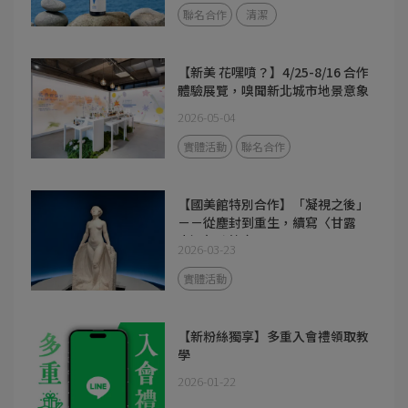
聯名合作
清潔
【新美 花嘿噴？】4/25-8/16 合作
體驗展覽，嗅聞新北城市地景意象
2026-05-04
實體活動
聯名合作
【國美館特別合作】「凝視之後」
－－從塵封到重生，續寫〈甘露
水〉氣味篇章
2026-03-23
實體活動
【新粉絲獨享】多重入會禮領取教
學
2026-01-22