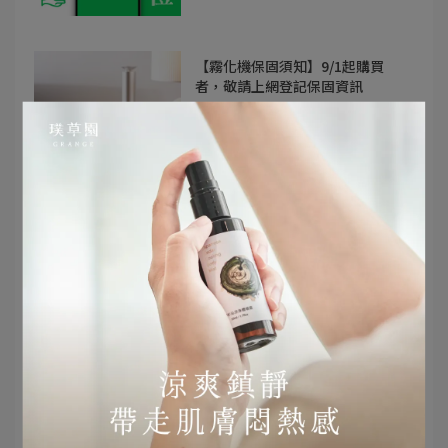
【霧化機保固須知】9/1起購買
者，敬請上網登記保固資訊
2025-09-01
霧化機
【淨保養PURRENEW】9/1臉部新
品即將上市
2025-08-28
保養
清潔
淨保養
【Memory Air氣味精油】新品上
市，專屬從 16 歲到 55 歲的情境配
方
2025-08-01
氣味精油
霧化機