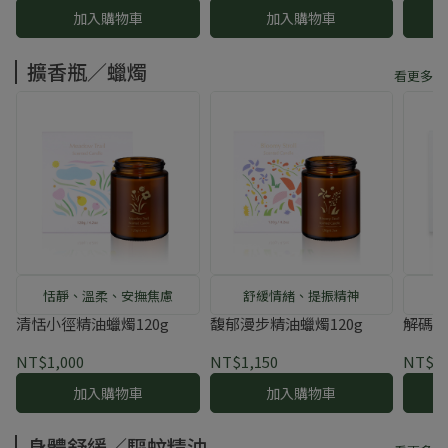
加入購物車
加入購物車
擴香瓶／蠟燭
看更多
恬靜、溫柔、安撫焦慮
舒緩情緒、提振精神
清恬小徑精油蠟燭120g
馥郁漫步精油蠟燭120g
解碼紅
NT$1,000
NT$1,150
NT$1,
加入購物車
加入購物車
身體舒緩／驅蚊精油