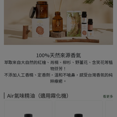
100%天然來源香氣
萃取來自大自然的紅檜、肖楠、柳杉、野薑花、含笑花等植
物芬芳！
不添加人工香精、定香劑，溫和不嗆鼻，感受台灣香氛的純
粹療癒。
Air氣味精油（適用霧化機）
看更多