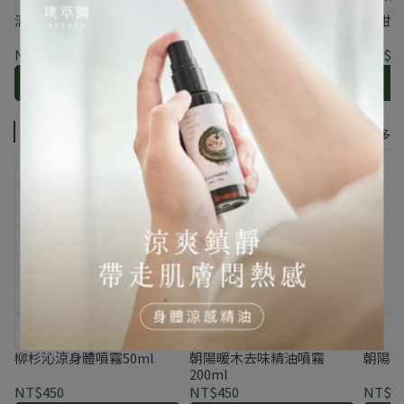
息
清輕相思花複方精油5ml
清輕白楸花複方精油5ml
恬甜野
NT$500
NT$450
NT$6
加入購物車
加入購物車
香氛／去味／涼感噴霧
看更多
沉穩葉木皮透出清涼尾韻
沉穩甘甜木質調，淨化殘留
氣味
柳杉沁涼身體噴霧50ml
朝陽暖木去味精油噴霧
朝陽暖
200ml
NT$450
NT$450
NT$4