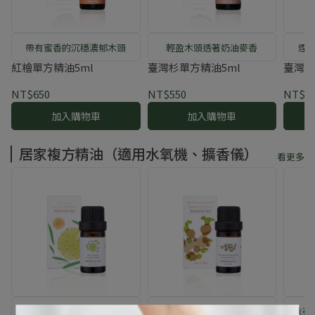
帶有蜜香的沉穩濃郁木頭
輕盈木頭透著奶油麥香
煙
紅檜單方精油5ml
臺灣杉單方精油5ml
臺灣肖
NT$650
NT$550
NT$9
加入購物車
加入購物車
居家複方精油（適用水氧機、擴香儀）
看更多
午後沉澱山頭的恬靜花草氣
隨山風搖曳的淡雅安定皂香
秋夜