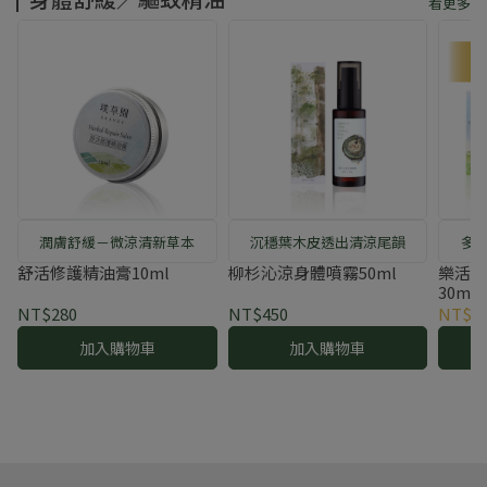
看更多
潤膚舒緩－微涼清新草本
沉穩葉木皮透出清涼尾韻
多
舒活修護精油膏10ml
柳杉沁涼身體噴霧50ml
樂活多
30ml
NT$280
NT$450
NT$1,
加入購物車
加入購物車