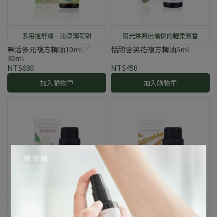
多用途舒緩－沁涼薄荷甜
陽光烘照出愉悅的輕柔蕉香
樂活多元複方精油10ml／
恬甜含笑花複方精油5ml
30ml
NT$680
NT$450
加入購物車
加入購物車
夏日傍晚涼潤的幽雅蜜香
夜晚林間的暖甜花果調