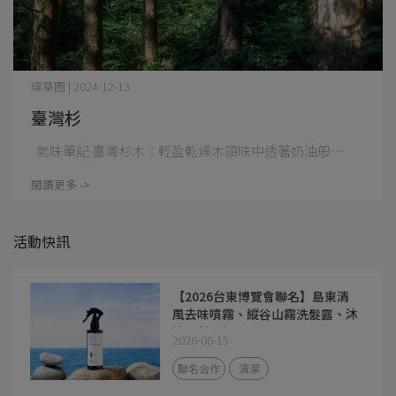
璞草園 | 2024-12-13
臺灣杉
氣味筆記 臺灣杉木：輕盈乾燥木頭味中透著奶油般⋯
閱讀更多 ->
活動快訊
【2026台東博覽會聯名】島東清
風去味噴霧、縱谷山霧洗髮露、沐
浴露新登場！
2026-06-15
聯名合作
清潔