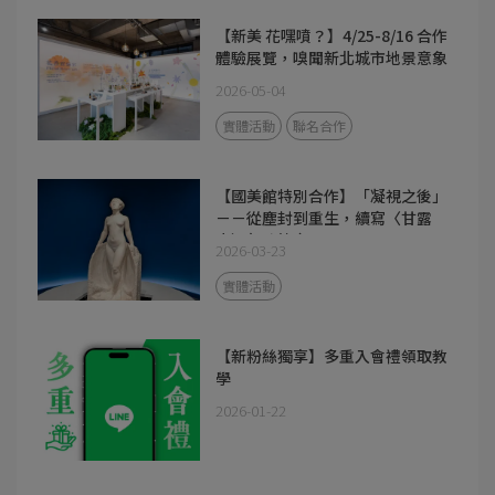
【新美 花嘿噴？】4/25-8/16 合作
體驗展覽，嗅聞新北城市地景意象
2026-05-04
實體活動
聯名合作
【國美館特別合作】「凝視之後」
－－從塵封到重生，續寫〈甘露
水〉氣味篇章
2026-03-23
實體活動
【新粉絲獨享】多重入會禮領取教
學
2026-01-22