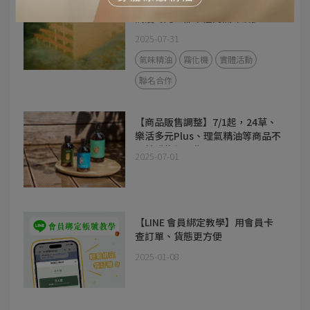
【實體活動】8～9月 Memory Air
沉浸時光：都市裡的氣味漫步
2025-07-31
氣味精油
霧化機
實體活動
聯名合作
【商品販售調整】7/1起，24草、
樂活多元Plus、理氣精油等商品不
再於購物網販售
2025-07-01
【LINE 會員綁定教學】用會員卡
查訂單、貨態更方便
2025-01-08