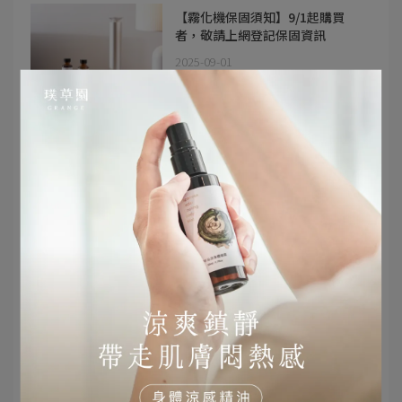
【霧化機保固須知】9/1起購買
者，敬請上網登記保固資訊
2025-09-01
霧化機
【淨保養PURRENEW】9/1臉部新
品即將上市
2025-08-28
保養
清潔
淨保養
【Memory Air氣味精油】新品上
市，專屬從 16 歲到 55 歲的情境配
方
2025-08-01
氣味精油
霧化機