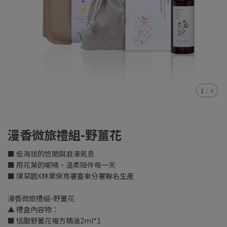
1
/
4
漫香微旅禮組-野薑花
■ 低海拔的悠閒與浪漫氣息
■ 用花葉的呢喃，溫柔陪伴每一天
■ 璞草園X林業保育署臺東分署聯名生產
漫香微旅禮組-野薑花
▲ 禮盒內容物：
■ 恬甜野薑花複方精油2ml*1