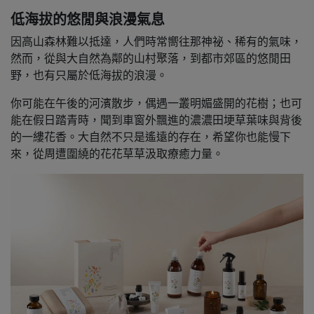
低海拔的悠閒與浪漫氣息
因高山森林難以抵達，人們時常嚮往那神祕、稀有的氣味，
然而，從與大自然為鄰的山村聚落，到都市郊區的悠閒田
野，也有只屬於低海拔的浪漫。
你可能在午後的河濱散步，偶遇一叢明媚盛開的花樹；也可
能在假日踏青時，聞到車窗外飄進的濃濃田埂草葉味與背後
的一縷花香。大自然不只是遙遠的存在，希望你也能慢下
來，從周遭圍繞的花花草草汲取療癒力量。