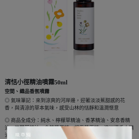
清恬小徑精油噴霧50ml
空間、織品香氛噴霧
◎ 氣味筆記：來到涼爽的河岸邊，迎著淡淡蕉甜感的花
香，與清涼的草本氣味，感受山林的恬靜和溫潤愜意
◎ 商品全成分：純⽔、檸檬草精油、香茅精油、安息香精
油、岩蘭草精油、含笑花原精、相思花原精、澳洲檀香⽊精
油、⼄醇、氫化蓖⿇油