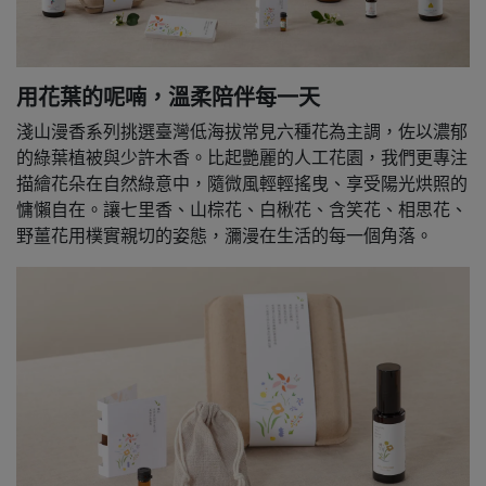
用花葉的呢喃，溫柔陪伴每一天
淺山漫香系列挑選臺灣低海拔常見六種花為主調，佐以濃郁
的綠葉植被與少許木香。比起艷麗的人工花園，我們更專注
描繪花朵在自然綠意中，隨微風輕輕搖曳、享受陽光烘照的
慵懶自在。讓七里香、山棕花、白楸花、含笑花、相思花、
野薑花用樸實親切的姿態，瀰漫在生活的每一個角落。