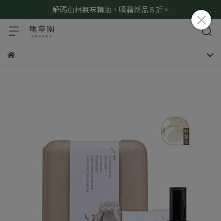
解碼山林氣味精油、噴霧新品 8 折 >