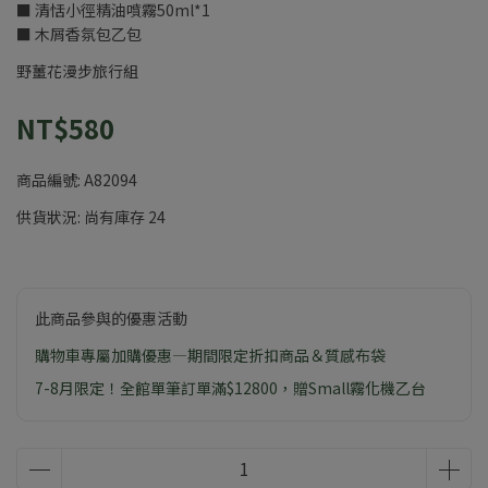
■ 清恬小徑精油噴霧50ml*1
■ 木屑香氛包乙包
野薑花漫步旅行組
NT$580
商品編號:
A82094
供貨狀況:
尚有庫存 24
此商品參與的優惠活動
購物車專屬加購優惠—期間限定折扣商品＆質感布袋
7-8月限定！全館單筆訂單滿$12800，贈Small霧化機乙台