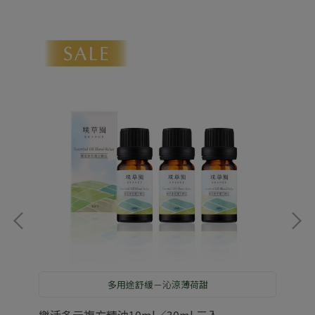
多用途舒緩－沁涼薄荷甜
樂活多元複方精油10ml／30ml 三入
橙