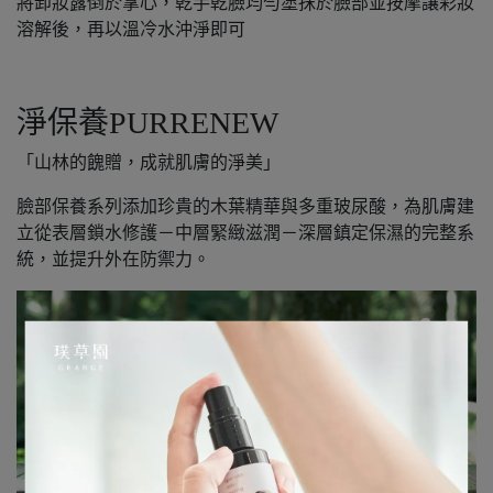
將卸妝露倒於掌心，乾手乾臉均勻塗抹於臉部並按摩讓彩妝
溶解後，再以溫冷水沖淨即可
淨保養PURRENEW
「山林的餽贈，成就肌膚的淨美」
臉部保養系列添加珍貴的木葉精華與多重玻尿酸，為肌膚建
立從表層鎖水修護－中層緊緻滋潤－深層鎮定保濕的完整系
統，並提升外在防禦力。