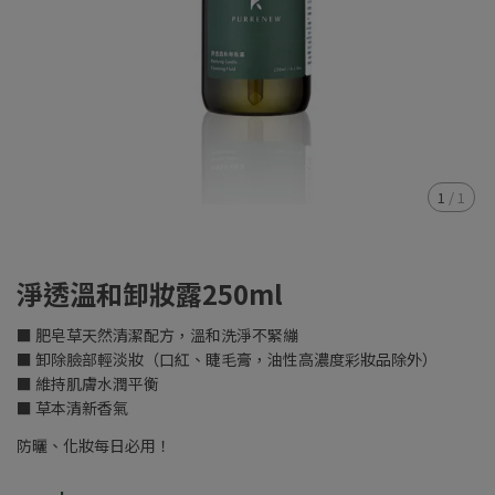
1
/
1
淨透溫和卸妝露250ml
■ 肥皂草天然清潔配方，溫和洗淨不緊繃
■ 卸除臉部輕淡妝（口紅、睫毛膏，油性高濃度彩妝品除外）
■ 維持肌膚水潤平衡
■ 草本清新香氣
防曬、化妝每日必用！