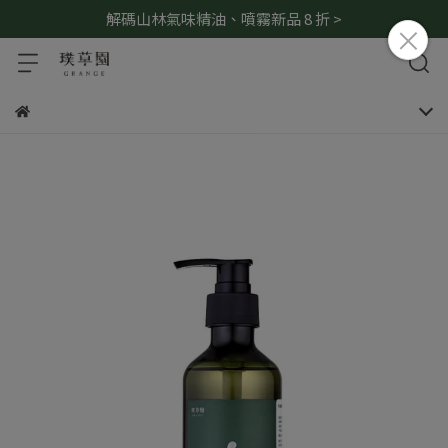
解碼山林氣味精油、噴霧新品 8 折 >