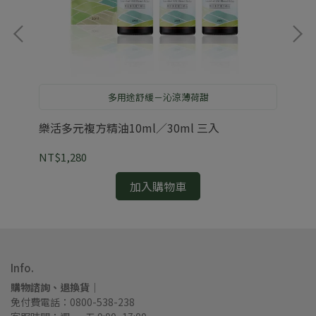
多用途舒緩－沁涼薄荷甜
樂活多元複方精油10ml／30ml 三入
橙
NT$1,280
NT
加入購物車
Info.
購物諮詢、退換貨｜
免付費電話：0800-538-238