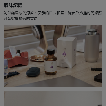
氣味記憶
藺草編織成的涼蓆、安靜的日式和室、從窗戶透進的光線照
射著微塵飄逸的書房