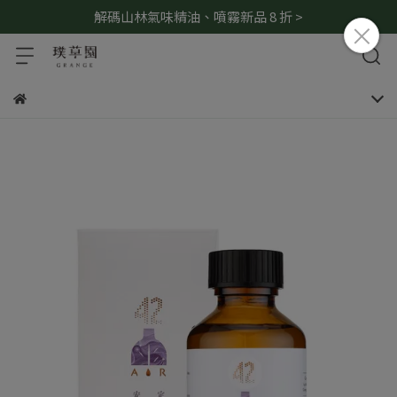
解碼山林氣味精油、噴霧新品 8 折 >