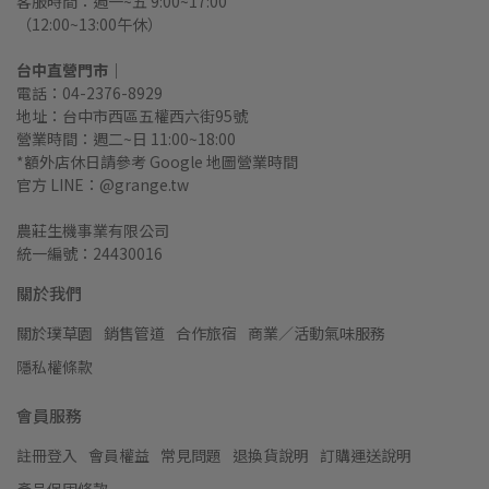
客服時間：週一~五 9:00~17:00
（12:00~13:00午休）
台中直營門市｜
電話：04-2376-8929
地址：台中市西區五權西六街95號
營業時間：週二~日 11:00~18:00
*額外店休日請參考 Google 地圖營業時間
官方 LINE：@grange.tw
農莊生機事業有限公司
統一編號：24430016
關於我們
關於璞草園
銷售管道
合作旅宿
商業／活動氣味服務
隱私權條款
會員服務
註冊登入
會員權益
常見問題
退換貨說明
訂購運送說明