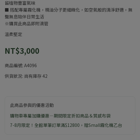
留植物豐富氣味
■ 搭配專屬霧化機，精油分子更細緻化，如空氣般的清淨舒適，無
聲無息陪伴日常生活
※購買此商品即附滴管
溫柔堅定
NT$3,000
商品編號:
A4096
供貨狀況:
尚有庫存 42
此商品參與的優惠活動
購物車專屬加購優惠—期間限定折扣商品＆質感布袋
7-8月限定！全館單筆訂單滿$12800，贈Small霧化機乙台