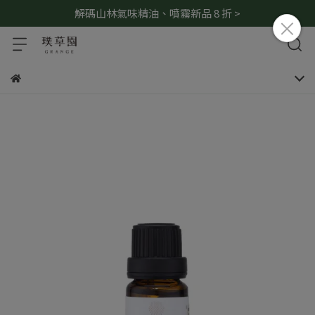
解碼山林氣味精油、噴霧新品 8 折 >