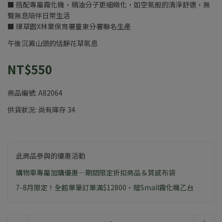
■ 搭配專屬霧化機，精油分子更細緻化，如空氣般的清淨舒適，無
聲無息陪伴日常生活
■ 璞草園X林業保育署臺東分署聯名生產
午後沉澱山頭的恬靜花草氣息
NT$550
商品編號:
A82064
供貨狀況:
尚有庫存 34
此商品參與的優惠活動
購物車專屬加購優惠—期間限定折扣商品＆質感布袋
7-8月限定！全館單筆訂單滿$12800，贈Small霧化機乙台