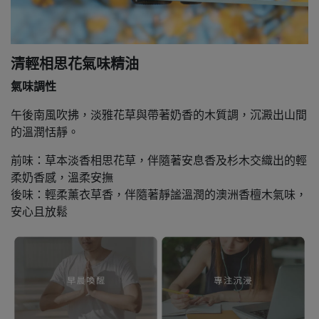
清輕相思花氣味精油
氣味調性
午後南風吹拂，淡雅花草與帶著奶香的木質調，沉澱出山間
的溫潤恬靜。
前味：草本淡香相思花草，伴隨著安息香及杉木交織出的輕
柔奶香感，溫柔安撫
後味：輕柔薰衣草香，伴隨著靜謐溫潤的澳洲香檀木氣味，
安心且放鬆