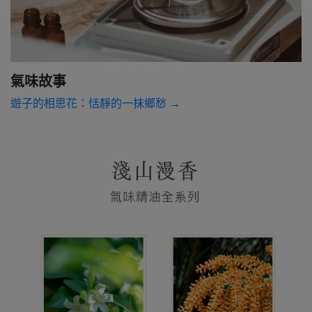
氣味故事
遊子的相思花：恬靜的一抹鄉愁 →