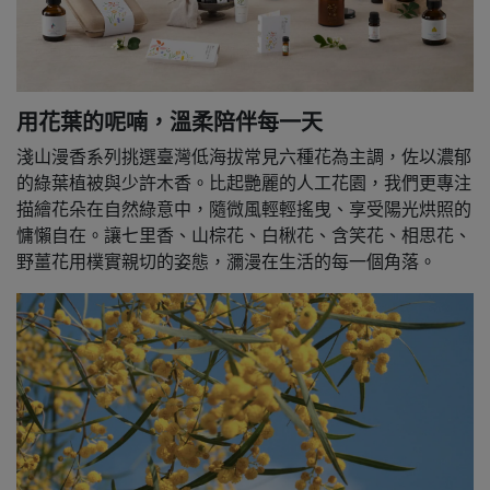
用花葉的呢喃，溫柔陪伴每一天
淺山漫香系列挑選臺灣低海拔常見六種花為主調，佐以濃郁
的綠葉植被與少許木香。比起艷麗的人工花園，我們更專注
描繪花朵在自然綠意中，隨微風輕輕搖曳、享受陽光烘照的
慵懶自在。讓七里香、山棕花、白楸花、含笑花、相思花、
野薑花用樸實親切的姿態，瀰漫在生活的每一個角落。