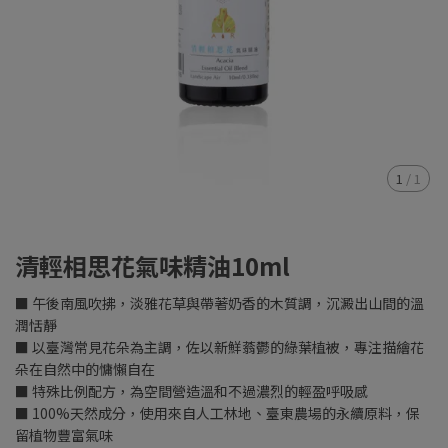
1
/
1
清輕相思花氣味精油10ml
■ 午後南風吹拂，淡雅花草與帶著奶香的木質調，沉澱出山間的溫
潤恬靜
■ 以臺灣常見花朵為主調，佐以新鮮蓊鬱的綠葉植被，專注描繪花
朵在自然中的慵懶自在
■ 特殊比例配方，為空間營造溫和不過濃烈的輕盈呼吸感
■ 100%天然成分，使用來自人工林地、臺東農場的永續原料，保
留植物豐富氣味