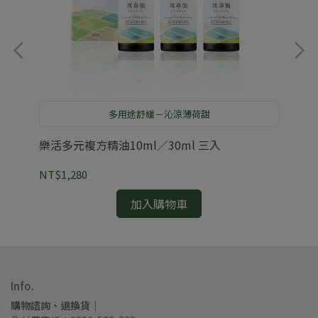
多用途舒緩－沁涼薄荷甜
樂活多元複方精油10ml／30ml 三入
橙
NT$1,280
NT
加入購物車
Info.
購物諮詢、退換貨｜