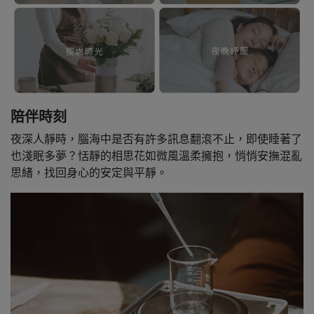
陪伴時刻
夜深人靜時，腦海中是否有許多訊息翻滾不止，即使睡著了
也淺眠多夢？恬靜的相思花如微風溫柔擁抱，悄悄安撫混亂
思緒，找回身心的安定與平靜。