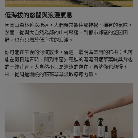
低海拔的悠閒與浪漫氣息
因高山森林難以抵達，人們時常嚮往那神祕、稀有的氣味，
然而，從與大自然為鄰的山村聚落，到都市郊區的悠閒田
野，也有只屬於低海拔的浪漫。
你可能在午後的河濱散步，偶遇一叢明媚盛開的花樹；也可
能在假日踏青時，聞到車窗外飄進的濃濃田埂草葉味與背後
的一縷花香。大自然不只是遙遠的存在，希望你也能慢下
來，從周遭圍繞的花花草草汲取療癒力量。