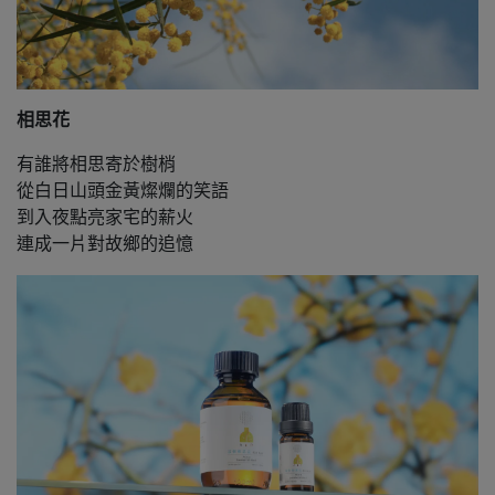
相思花
有誰將相思寄於樹梢
從白日山頭金黃燦爛的笑語
到入夜點亮家宅的薪火
連成一片對故鄉的追憶