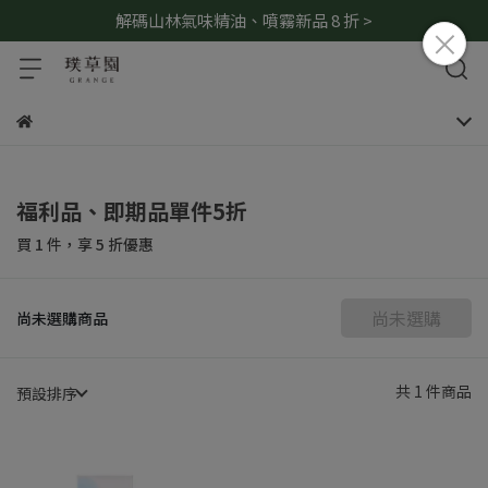
解碼山林氣味精油、噴霧新品 8 折 >
福利品、即期品單件5折
買 1 件，
享
5
折優惠
尚未選購
尚未選購商品
共 1 件商品
預設排序