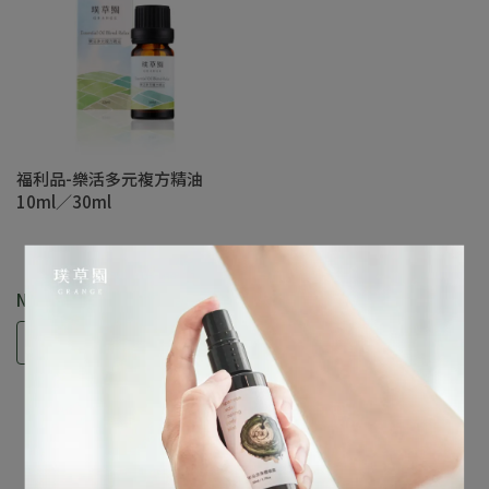
福利品-樂活多元複方精油
10ml／30ml
NT$680
選購