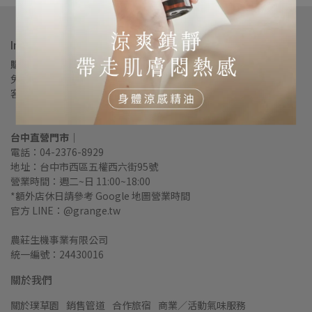
Info.
購物諮詢、退換貨｜
免付費電話：0800-538-238
客服時間：週一~五 9:00~17:00
（12:00~13:00午休）
台中直營門市｜
電話：04-2376-8929
地址：台中市西區五權西六街95號
營業時間：週二~日 11:00~18:00
*額外店休日請參考 Google 地圖營業時間
官方 LINE：@grange.tw
農莊生機事業有限公司
統一編號：24430016
關於我們
關於璞草園
銷售管道
合作旅宿
商業／活動氣味服務